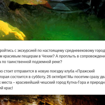
пройтись с экскурсией по настоящему средневековому город
ым красивым пещерам в Чехии? А проплыть в сопровожден
 по таинственной подземной реке?
о стоит отправится в новую поездку клуба «Пражский
орая состоится в субботу, 26 октября! Мы посетим сразу дв
 места – красивейший чешский город Кутна-Гора и природ
й крас!