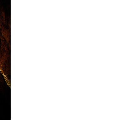
В Чехии иностранец пытался
подкупить полицейских
смешной суммой
06.08.26 23:43
УКРАИНА
В Чехии существенно смягчили
приговор украинцу,
бросившему «коктейль
Молотова» в дом с ребенком