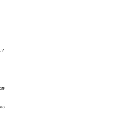
л/
хии,
ого