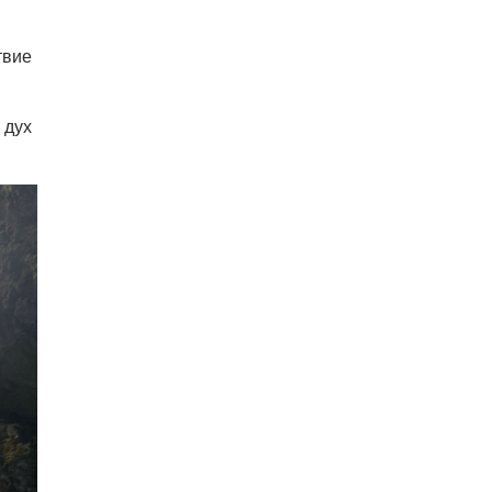
твие
 дух