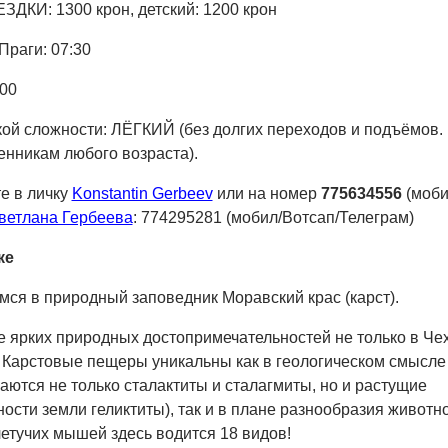
И: 1300 крон, детский: 1200 крон
Праги: 07:30
00
ой сложности: ЛЁГКИЙ (без долгих переходов и подъёмов.
нникам любого возраста).
е в личку
Konstantin Gerbeev
или на номер
775634556
(моби
ветлана Гербеева
: 774295281 (мобил/Вотсап/Телеграм)
ке
ся в природный заповедник Моравский крас (карст).
е ярких природных достопримечательностей не только в Че
. Карстовые пещеры уникальны как в геологическом смысле
ечаются не только сталактиты и сталагмиты, но и растущие
ости земли геликтиты), так и в плане разнообразия животн
летучих мышей здесь водится 18 видов!