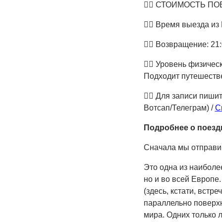
👉🏻
СТОИМОСТЬ ПОЕЗДК
👉🏻
Время выезда из 
👉🏻
Возвращение: 21:
👉🏻
Уровень физическ
Подходит путешестве
👉🏻
Для записи пишит
Вотсап/Телеграм) /
С
Подробнее о поезд
Сначала мы отправим
Это одна из наиболе
но и во всей Европе
(здесь, кстати, встр
параллельно поверхн
мира. Одних только 