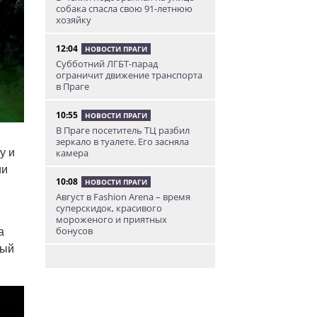
собака спасла свою 91-летнюю
хозяйку
12:04
НОВОСТИ ПРАГИ
Субботний ЛГБТ-парад
ограничит движение транспорта
в Праге
10:55
НОВОСТИ ПРАГИ
В Праге посетитель ТЦ разбил
зеркало в туалете. Его засняла
камера
у и
ии
10:08
НОВОСТИ ПРАГИ
Август в Fashion Arena – время
суперскидок, красивого
мороженого и приятных
бонусов
а
ный
9:00
НОВОСТИ ПРАГИ
Уикенд по-итальянски: день
моря, солнца и купания в Каорле
7:55
НОВОСТИ ПРАГИ