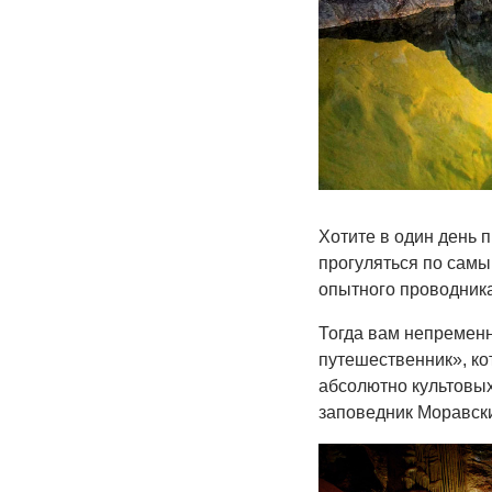
Хотите в один день 
прогуляться по сам
опытного проводника
Тогда вам непременн
путешественник», кот
абсолютно культовых
заповедник Моравски