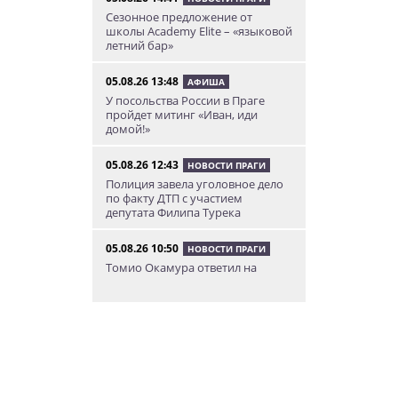
Сезонное предложение от
школы Academy Elite – «языковой
летний бар»
05.08.26 13:48
АФИША
У посольства России в Праге
пройдет митинг «Иван, иди
домой!»
05.08.26 12:43
НОВОСТИ ПРАГИ
Полиция завела уголовное дело
по факту ДТП с участием
депутата Филипа Турека
05.08.26 10:50
НОВОСТИ ПРАГИ
Томио Окамура ответил на
расистское оскорбление
украинского мигранта
05.08.26 8:53
КУРЬЕЗНЫЕ ИСТОРИИ
В Чехии пьяный мужчина
перелез двухметровый забор и
искупался в чужом бассейне