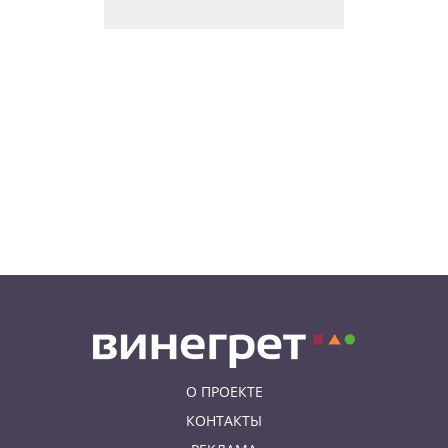
В Чехии поезд зажал детскую
коляску в дверях и протащил
мать по перрону
08.08.26 19:00
ИНТЕРЕСНОЕ
Исследование: кого чешские
интернет-комментаторы
ненавидят сильнее всего
08.08.26 15:36
НЕЗНАКОМАЯ ПРАГА
Пражский ЛГБТ-парад собрал
десятки тысяч участников: видео
и фото
О ПРОЕКТЕ
КОНТАКТЫ