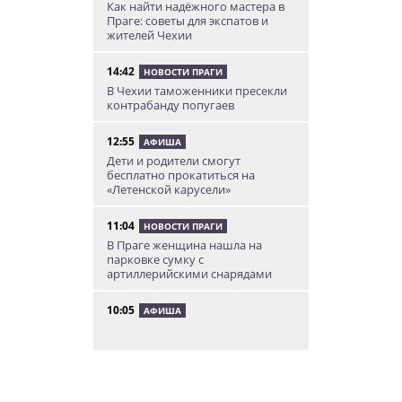
Как найти надёжного мастера в
Праге: советы для экспатов и
жителей Чехии
14:42
НОВОСТИ ПРАГИ
В Чехии таможенники пресекли
контрабанду попугаев
12:55
АФИША
Дети и родители смогут
бесплатно прокатиться на
«Летенской карусели»
11:04
НОВОСТИ ПРАГИ
В Праге женщина нашла на
парковке сумку с
артиллерийскими снарядами
10:05
АФИША
В Праге пройдет фестиваль
нового цирка Letní Letná.
Многие выступления будут
бесплатными