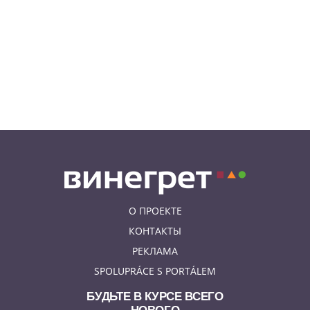
8:04
НОВОСТИ ПРАГИ
Уикенд принесет жителям Чехии
передышку от экстремальной
жары
05.08.26 21:51
АФИША
В пражском ЛГБТ-параде будет
русскоязычная колонна
О ПРОЕКТЕ
КОНТАКТЫ
РЕКЛАМА
SPOLUPRÁCE S PORTÁLEM
БУДЬТЕ В КУРСЕ ВСЕГО