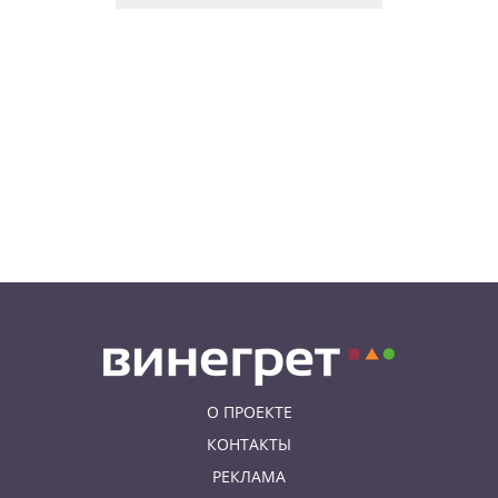
07.08.26 9:00
НОВОСТИ ПРАГИ
Уикенд по-итальянски: день
моря, солнца и купания в Каорле
07.08.26 7:55
НОВОСТИ ПРАГИ
В Чехии иностранец пытался
подкупить полицейских
смешной суммой
06.08.26 23:43
УКРАИНА
В Чехии существенно смягчили
приговор украинцу,
бросившему «коктейль
Молотова» в дом с ребенком
О ПРОЕКТЕ
КОНТАКТЫ
РЕКЛАМА