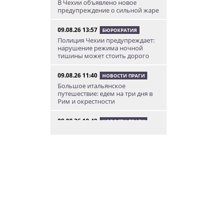
В Чехии объявлено новое
предупреждение о сильной жаре
09.08.26 13:57
БЮРОКРАТИЯ
Полиция Чехии предупреждает:
нарушение режима ночной
тишины может стоить дорого
09.08.26 11:40
НОВОСТИ ПРАГИ
Большое итальянское
путешествие: едем на три дня в
Рим и окрестности
09.08.26 10:49
НОВОСТИ ПРАГИ
В Праге пьяный водитель
перевернул свой фургон в
тоннеле
09.08.26 8:40
НОВОСТИ ПРАГИ
В воскресенье в Чехии можно
бесплатно посетить десятки
еврейских
достопримечательностей