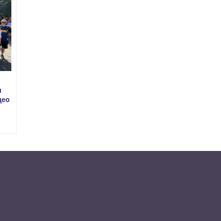
л
део