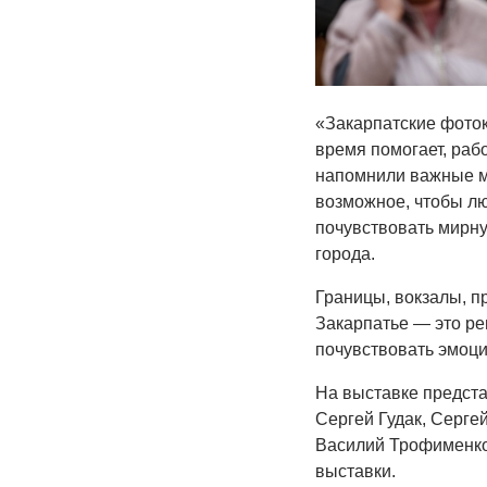
«Закарпатские фоток
время помогает, рабо
напомнили важные мо
возможное, чтобы лю
почувствовать мирну
города.
Границы, вокзалы, п
Закарпатье — это ре
почувствовать эмоци
На выставке предста
Сергей Гудак, Серге
Василий Трофименко,
выставки.