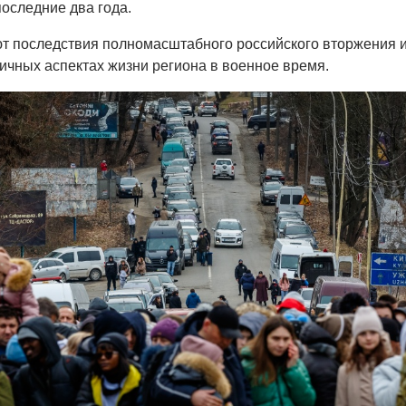
последние два года.
т последствия полномасштабного российского вторжения 
ичных аспектах жизни региона в военное время.