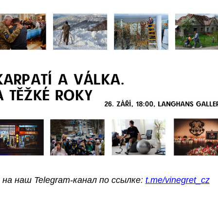
на наш Telegram-канал по ссылке
:
t.me/vinegret_cz