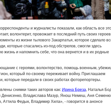
орреспонденты и журналисты показали, как область все эт
тает, волонтерит, провожает в последний путь своих героев
менты из жизни тылового Закарпатья, которое сделало вс
ди, которые спасались из-под обстрелов, смогли здесь
ю жизнь и напомнить себе, что она вернется и в их родные
рощание с героями, волонтерство, помощь военным, убежи
гион, который по-своему переживает войну. Приглашаем
и, которые передали в своих работах фоторепортеры.
влены снимки таких авторов как:
Ирина Бреза
, Наталья Бо
й Денисенко, Владислава Мазур, Янош Немеш, Аня Семеню
 Аттила Федык, Владимир Хила», - говорится в анонсе