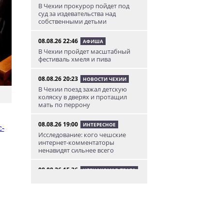
В Чехии прокурор пойдет под
суд за издевательства над
собственными детьми
08.08.26 22:46
АФИША
В Чехии пройдет масштабный
фестиваль хмеля и пива
08.08.26 20:23
НОВОСТИ ЧЕХИИ
В Чехии поезд зажал детскую
коляску в дверях и протащил
мать по перрону
08.08.26 19:00
ИНТЕРЕСНОЕ
с-
Исследование: кого чешские
интернет-комментаторы
ненавидят сильнее всего
08.08.26 15:36
НЕЗНАКОМАЯ ПРАГА
Пражский ЛГБТ-парад собрал
десятки тысяч участников: видео
и фото
08.08.26 13:02
НОВОСТИ ПРАГИ