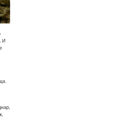
о
. И
е
ща.
днар,
к,