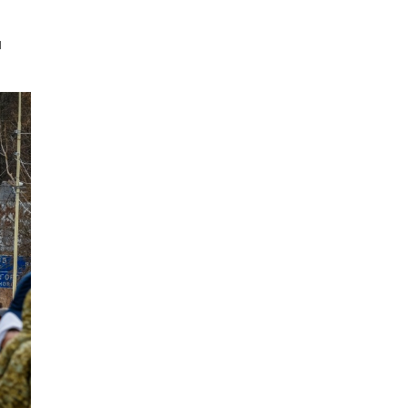
Едем смотреть сокровища
Савойи – Ивуар, Анси и
и
секретные сады Во
08.08.26 12:10
АФИША
В Праге пройдет фестиваль
украинской кухни, культуры и
творчества