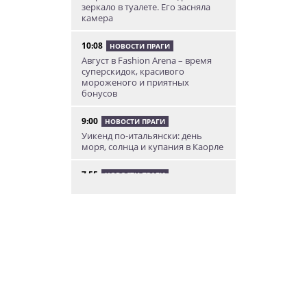
зеркало в туалете. Его засняла
камера
10:08
НОВОСТИ ПРАГИ
Август в Fashion Arena – время
суперскидок, красивого
мороженого и приятных
бонусов
9:00
НОВОСТИ ПРАГИ
Уикенд по-итальянски: день
моря, солнца и купания в Каорле
7:55
НОВОСТИ ПРАГИ
В Чехии иностранец пытался
подкупить полицейских
смешной суммой
06.08.26 23:43
УКРАИНА
В Чехии существенно смягчили
приговор украинцу,
бросившему «коктейль
Молотова» в дом с ребенком