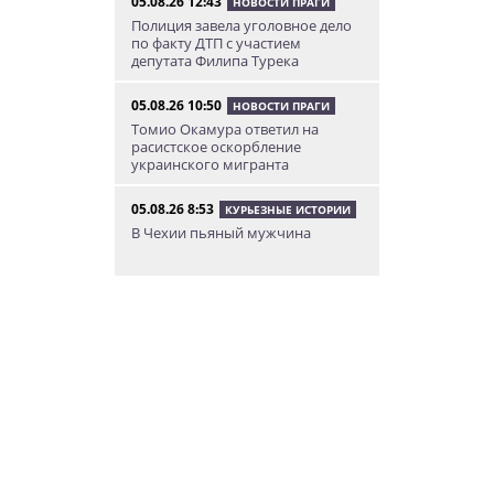
05.08.26 12:43
НОВОСТИ ПРАГИ
Полиция завела уголовное дело
по факту ДТП с участием
депутата Филипа Турека
05.08.26 10:50
НОВОСТИ ПРАГИ
Томио Окамура ответил на
расистское оскорбление
украинского мигранта
05.08.26 8:53
КУРЬЕЗНЫЕ ИСТОРИИ
В Чехии пьяный мужчина
перелез двухметровый забор и
искупался в чужом бассейне
04.08.26 23:50
АФИША
В Праге состоится слет
владельцев DeLorean. Вход
бесплатный
04.08.26 18:23
НОВОСТИ ПРАГИ
В Праге пассажирка выпрыгнула
из движущегося поезда