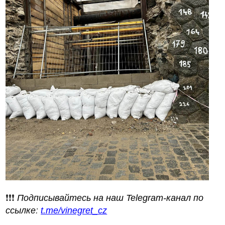
❗️❗️❗️
Подписывайтесь на наш Telegram-канал по
ссылке
:
t.me/vinegret_cz