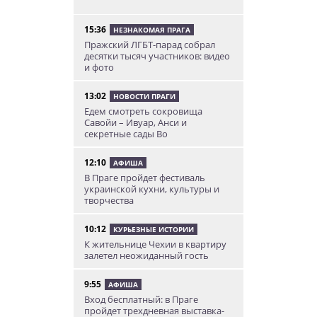
15:36
НЕЗНАКОМАЯ ПРАГА
Пражский ЛГБТ-парад собрал
десятки тысяч участников: видео
и фото
13:02
НОВОСТИ ПРАГИ
Едем смотреть сокровища
Савойи – Ивуар, Анси и
секретные сады Во
12:10
АФИША
В Праге пройдет фестиваль
украинской кухни, культуры и
творчества
10:12
КУРЬЕЗНЫЕ ИСТОРИИ
К жительнице Чехии в квартиру
залетел неожиданный гость
9:55
АФИША
Вход бесплатный: в Праге
пройдет трехдневная выставка-