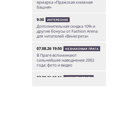
ярмарка «Пражская книжная
башня»
9:30
ИНТЕРЕСНОЕ
Дополнительная скидка 10% и
другие бонусы от Fashion Arena
для читателей «Винегрета»
07.08.26 19:50
НЕЗНАКОМАЯ ПРАГА
В Праге вспоминают
сильнейшее наводнение 2002
года: фото и видео
07.08.26 18:16
НОВОСТИ ПРАГИ
В Праге мужчина сразу после
ограбления ювелирного
магазина сел на автобус до Брно
07.08.26 17:12
КУРЬЕЗНЫЕ ИСТОРИИ
В Чехии расследование кражи
деревьев вывело полицию на
бобра