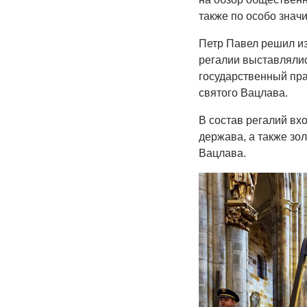
также по особо знач
Петр Павел решил из
регалии выставлялис
государственный пра
святого Вацлава.
В состав регалий вх
держава, а также зо
Вацлава.