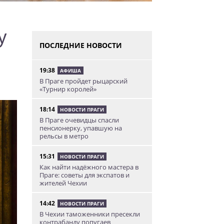
у
ПОСЛЕДНИЕ НОВОСТИ
19:38
АФИША
В Праге пройдет рыцарский
«Турнир королей»
18:14
НОВОСТИ ПРАГИ
В Праге очевидцы спасли
пенсионерку, упавшую на
рельсы в метро
15:31
НОВОСТИ ПРАГИ
Как найти надёжного мастера в
Праге: советы для экспатов и
жителей Чехии
14:42
НОВОСТИ ПРАГИ
В Чехии таможенники пресекли
контрабанду попугаев