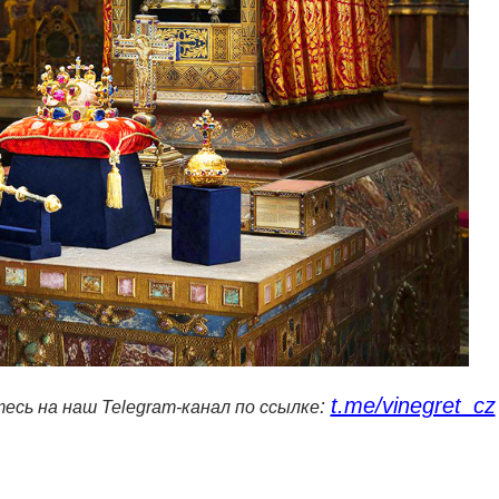
t.me/vinegret_cz
:
есь на наш Telegram-канал по ссылке