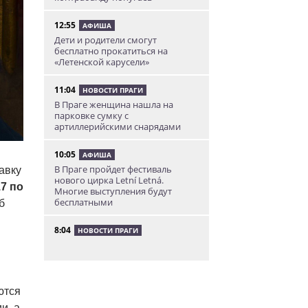
12:55
АФИША
Дети и родители смогут
бесплатно прокатиться на
«Летенской карусели»
11:04
НОВОСТИ ПРАГИ
В Праге женщина нашла на
парковке сумку с
артиллерийскими снарядами
10:05
АФИША
В Праге пройдет фестиваль
авку
нового цирка Letní Letná.
17 по
Многие выступления будут
бесплатными
б
8:04
НОВОСТИ ПРАГИ
Уикенд принесет жителям Чехии
передышку от экстремальной
жары
ются
05.08.26 21:51
АФИША
и, а