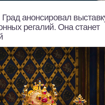
 Град анонсировал выставк
онных регалий. Она станет
й