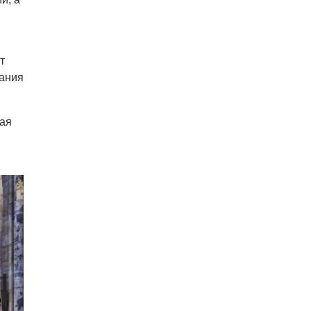
В пражском ЛГБТ-параде будет
русскоязычная колонна
05.08.26 20:56
НОВОСТИ ПРАГИ
Куда поехать из Праги в августе:
т
5 идей
тания
кая