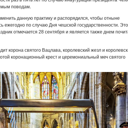
имым поводам.
менить данную практику и распорядился, чтобы отныне
ь ежегодно по случаю Дня чешской государственности. Это
здник отмечается 28 сентября и является также днем почи
одит корона святого Вацлава, королевский жезл и королевс
лотой коронационный крест и церемониальный меч святого