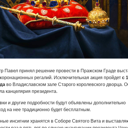
тр Павел принял решение провести в Пражском Граде выст
 коронационных регалий. Исключительная акция пройдет
с 
ода
во Владиславском зале Старого королевского дворца. О
ла канцелярия президента.
ки и другие подробности будут объявлены дополнительно
ход на нее традиционно будет бесплатным.
ные инсигнии хранятся в Соборе Святого Вита и выставля
ости раз в пять лет по случаю инаугурации президента Чехи