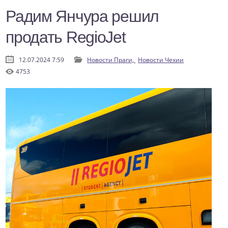
Радим Янчура решил
продать RegioJet
12.07.2024 7:59
Новости Праги,
Новости Чехии
4753