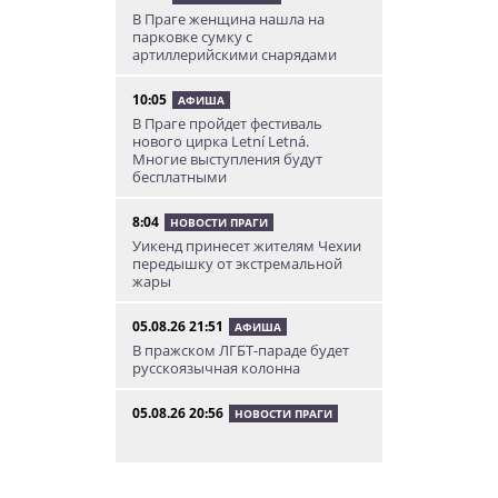
В Праге женщина нашла на
парковке сумку с
артиллерийскими снарядами
10:05
АФИША
В Праге пройдет фестиваль
нового цирка Letní Letná.
Многие выступления будут
бесплатными
8:04
НОВОСТИ ПРАГИ
Уикенд принесет жителям Чехии
передышку от экстремальной
жары
05.08.26 21:51
АФИША
В пражском ЛГБТ-параде будет
русскоязычная колонна
05.08.26 20:56
НОВОСТИ ПРАГИ
Куда поехать из Праги в августе:
5 идей