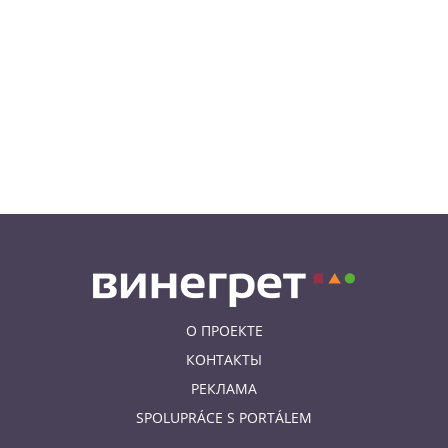
05.08.26 19:24
УКРАИНА
В Чехии фильм «Человек-паук:
Новый день» покажут в
украинском дубляже
05.08.26 14:41
НОВОСТИ ПРАГИ
Сезонное предложение от
школы Academy Elite – «языковой
летний бар»
О ПРОЕКТЕ
КОНТАКТЫ
РЕКЛАМА
SPOLUPRÁCE S PORTÁLEM