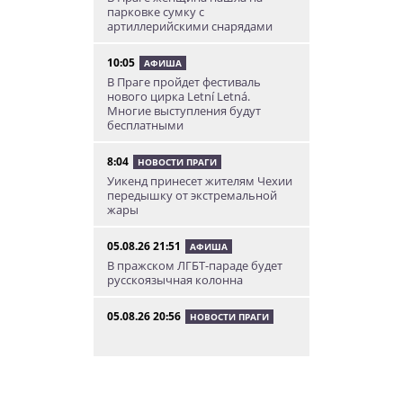
парковке сумку с
артиллерийскими снарядами
10:05
АФИША
В Праге пройдет фестиваль
нового цирка Letní Letná.
Многие выступления будут
бесплатными
8:04
НОВОСТИ ПРАГИ
Уикенд принесет жителям Чехии
передышку от экстремальной
жары
05.08.26 21:51
АФИША
В пражском ЛГБТ-параде будет
русскоязычная колонна
05.08.26 20:56
НОВОСТИ ПРАГИ
Куда поехать из Праги в августе:
5 идей
05.08.26 19:24
УКРАИНА