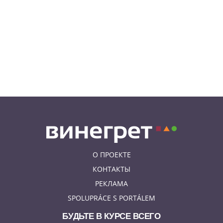
В Чехии фильм «Человек-паук:
Новый день» покажут в
украинском дубляже
05.08.26 14:41
НОВОСТИ ПРАГИ
Сезонное предложение от
школы Academy Elite – «языковой
летний бар»
О ПРОЕКТЕ
КОНТАКТЫ
РЕКЛАМА
SPOLUPRÁCE S PORTÁLEM
БУДЬТЕ В КУРСЕ ВСЕГО