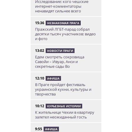
Исследование: кого чешские
интернет-комментаторы
ненавидят сильнее всего
15:36
НЕЗНАКОМАЯ ПРАГА
Пражский ЛГБТ-парад собрал
десятки тысяч участников: видео
и фото
13:02
НОВОСТИ ПРАГИ
Едем смотреть сокровища
Савойи – Ивуар, Анси и
секретные сады Во
12:10
АФИША
В Праге пройдет фестиваль
украинской кухни, культуры и
творчества
10:12
КУРЬЕЗНЫЕ ИСТОРИИ
К жительнице Чехии в квартиру
залетел неожиданный гость
9:55
АФИША