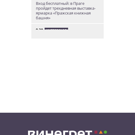
Вход бесплатный: в Праге
пройдет трехдневная выставка-
ярмарка «Пражская книжная
башня»
9:30
ИНТЕРЕСНОЕ
Дополнительная скидка 10% и
другие бонусы от Fashion Arena
для читателей «Винегрета»
07.08.26 19:50
НЕЗНАКОМАЯ ПРАГА
В Праге вспоминают
сильнейшее наводнение 2002
года: фото и видео
07.08.26 18:16
НОВОСТИ ПРАГИ
В Праге мужчина сразу после
ограбления ювелирного
магазина сел на автобус до Брно