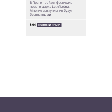
В Праге пройдет фестиваль
нового цирка Letní Letná.
Многие выступления будут
бесплатными
8:04
НОВОСТИ ПРАГИ
Уикенд принесет жителям Чехии
передышку от экстремальной
жары
05.08.26 21:51
АФИША
В пражском ЛГБТ-параде будет
русскоязычная колонна
05.08.26 20:56
НОВОСТИ ПРАГИ
Куда поехать из Праги в августе:
5 идей