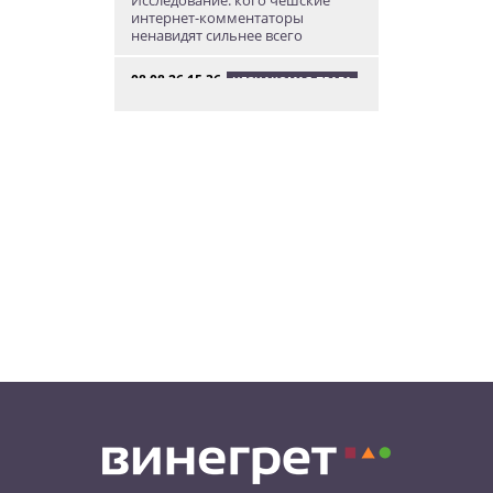
Исследование: кого чешские
интернет-комментаторы
ненавидят сильнее всего
08.08.26 15:36
НЕЗНАКОМАЯ ПРАГА
Пражский ЛГБТ-парад собрал
десятки тысяч участников: видео
и фото
08.08.26 13:02
НОВОСТИ ПРАГИ
Едем смотреть сокровища
Савойи – Ивуар, Анси и
секретные сады Во
08.08.26 12:10
АФИША
В Праге пройдет фестиваль
украинской кухни, культуры и
творчества