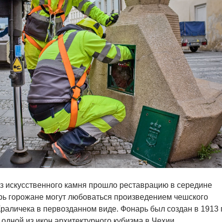
з искусственного камня прошло реставрацию в середине
рь горожане могут любоваться произведением чешского
раличека в первозданном виде. Фонарь был создан в 1913 г
одной из икон архитектурного кубизма в Чехии.