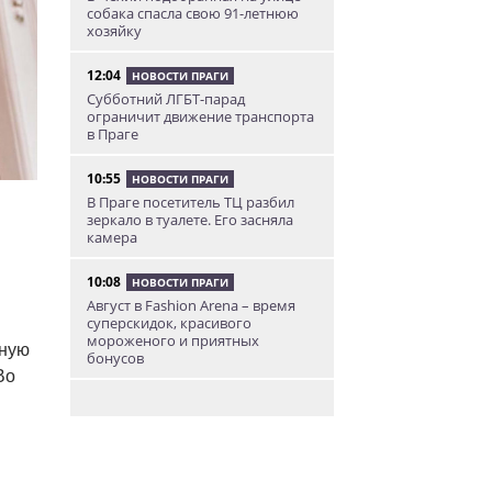
собака спасла свою 91-летнюю
хозяйку
12:04
НОВОСТИ ПРАГИ
Субботний ЛГБТ-парад
ограничит движение транспорта
в Праге
10:55
НОВОСТИ ПРАГИ
В Праге посетитель ТЦ разбил
зеркало в туалете. Его засняла
камера
10:08
НОВОСТИ ПРАГИ
Август в Fashion Arena – время
суперскидок, красивого
мороженого и приятных
ьную
бонусов
Во
9:00
НОВОСТИ ПРАГИ
Уикенд по-итальянски: день
моря, солнца и купания в Каорле
7:55
НОВОСТИ ПРАГИ