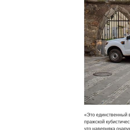
«Это единственный в
пражской кубистичес
что наверняка очару