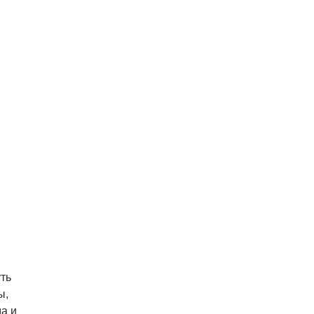
ть
ы,
а и