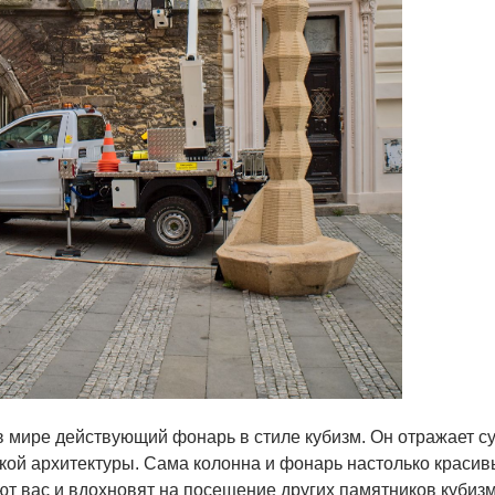
 мире действующий фонарь в стиле кубизм. Он отражает су
кой архитектуры. Сама колонна и фонарь настолько красив
ют вас и вдохновят на посещение других памятников кубизм