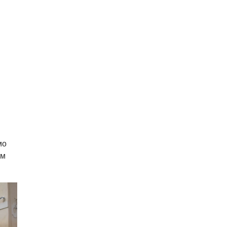
мо
ом