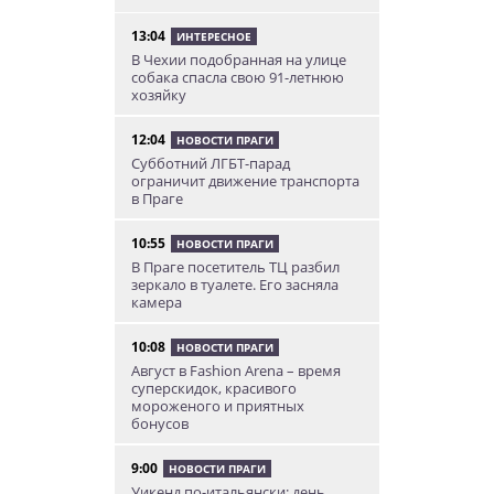
13:04
ИНТЕРЕСНОЕ
В Чехии подобранная на улице
собака спасла свою 91-летнюю
хозяйку
12:04
НОВОСТИ ПРАГИ
Субботний ЛГБТ-парад
ограничит движение транспорта
в Праге
10:55
НОВОСТИ ПРАГИ
В Праге посетитель ТЦ разбил
зеркало в туалете. Его засняла
камера
10:08
НОВОСТИ ПРАГИ
Август в Fashion Arena – время
суперскидок, красивого
мороженого и приятных
бонусов
9:00
НОВОСТИ ПРАГИ
Уикенд по-итальянски: день