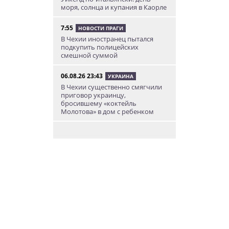
моря, солнца и купания в Каорле
7:55
НОВОСТИ ПРАГИ
В Чехии иностранец пытался
подкупить полицейских
смешной суммой
06.08.26 23:43
УКРАИНА
В Чехии существенно смягчили
приговор украинцу,
бросившему «коктейль
Молотова» в дом с ребенком
06.08.26 19:38
АФИША
В Праге пройдет рыцарский
«Турнир королей»
06.08.26 18:14
НОВОСТИ ПРАГИ
В Праге очевидцы спасли
пенсионерку, упавшую на
рельсы в метро
06.08.26 15:31
НОВОСТИ ПРАГИ