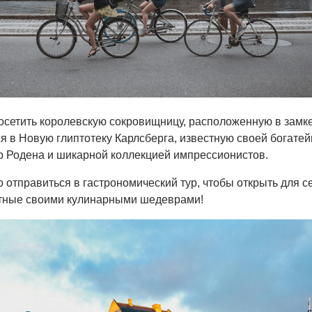
осетить королевскую сокровищницу, расположенную в замк
ся в Новую глиптотеку Карлсберга, известную своей богате
р Родена и шикарной коллекцией импрессионистов.
о отправиться в гастрономический тур, чтобы открыть для с
стные своими кулинарными шедеврами!