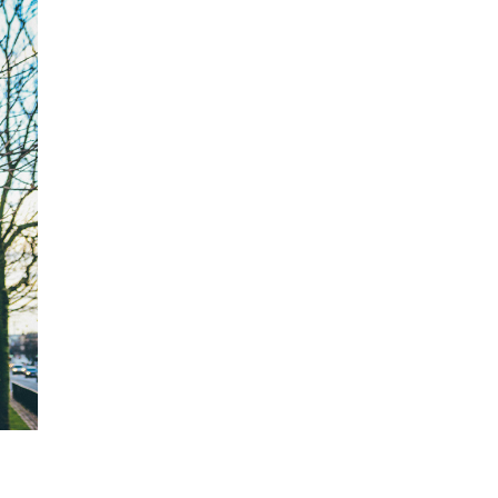
Уикенд принесет жителям Чехии
передышку от экстремальной
жары
05.08.26 21:51
АФИША
В пражском ЛГБТ-параде будет
русскоязычная колонна