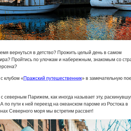
ремя вернуться в детство? Прожить целый день в самом
ира? Пройтись по улочкам и набережным, знакомым со стр
ерсена?
 с клубом «
Пражский путешественник
» в замечательную по
 с северным Парижем, как иногда называет эту, раскинувш
 А по пути к ней переезд на океанском пароме из Ростока в
лнах Северного моря мы встретим рассвет!