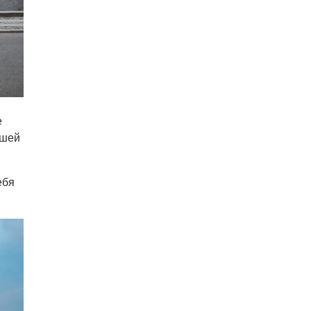
е
йшей
ебя