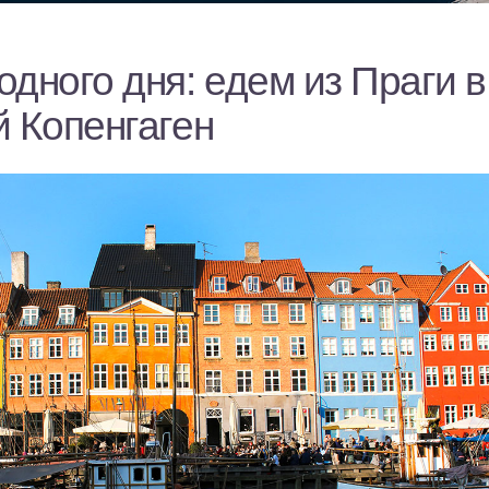
дного дня: едем из Праги в
й Копенгаген