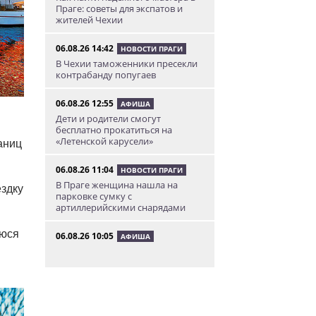
Праге: советы для экспатов и
жителей Чехии
06.08.26 14:42
НОВОСТИ ПРАГИ
В Чехии таможенники пресекли
контрабанду попугаев
06.08.26 12:55
АФИША
Дети и родители смогут
бесплатно прокатиться на
«Летенской карусели»
аниц
06.08.26 11:04
НОВОСТИ ПРАГИ
В Праге женщина нашла на
ездку
парковке сумку с
артиллерийскими снарядами
уюся
06.08.26 10:05
АФИША
В Праге пройдет фестиваль
нового цирка Letní Letná.
Многие выступления будут
бесплатными
06.08.26 8:04
НОВОСТИ ПРАГИ