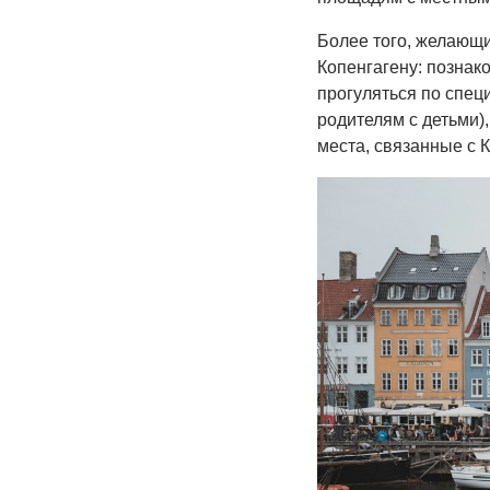
Более того, желающи
Копенгагену: познак
прогуляться по спе
родителям с детьми),
места, связанные с 