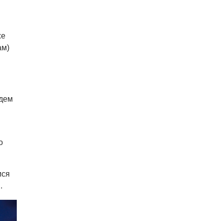
же
ам)
удем
о
мся
.