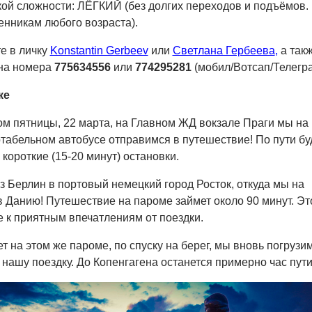
ой сложности: ЛЁГКИЙ (без долгих переходов и подъёмов.
нникам любого возраста).
е в личку
Konstantin Gerbeev
или
Светлана Гербеева
,
а так
 на номера
775634556
или
774295281
(мобил/Вотсап/Телегр
ке
м пятницы, 22 марта, на Главном ЖД вокзале Праги мы на
абельном автобусе отправимся в путешествие! По пути б
короткие (15-20 минут) остановки.
з Берлин в портовый немецкий город Росток, откуда мы на
 Данию! Путешествие на пароме займет около 90 минут. Эт
 к приятным впечатлениям от поездки.
 на этом же пароме, по спуску на берег, мы вновь погрузи
 нашу поездку. До Копенгагена останется примерно час пути