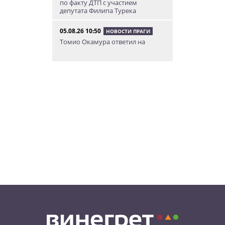
по факту ДТП с участием
депутата Филипа Турека
05.08.26 10:50
НОВОСТИ ПРАГИ
Томио Окамура ответил на
расистское оскорбление
украинского мигранта
05.08.26 8:53
КУРЬЕЗНЫЕ ИСТОРИИ
В Чехии пьяный мужчина
перелез двухметровый забор и
искупался в чужом бассейне
04.08.26 23:50
АФИША
В Праге состоится слет
владельцев DeLorean. Вход
бесплатный