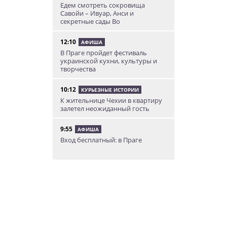
Едем смотреть сокровища
Савойи – Ивуар, Анси и
секретные сады Во
12:10
АФИША
В Праге пройдет фестиваль
украинской кухни, культуры и
творчества
10:12
КУРЬЕЗНЫЕ ИСТОРИИ
К жительнице Чехии в квартиру
залетел неожиданный гость
9:55
АФИША
Вход бесплатный: в Праге
пройдет трехдневная выставка-
ярмарка «Пражская книжная
башня»
9:30
ИНТЕРЕСНОЕ
Дополнительная скидка 10% и
другие бонусы от Fashion Arena
для читателей «Винегрета»