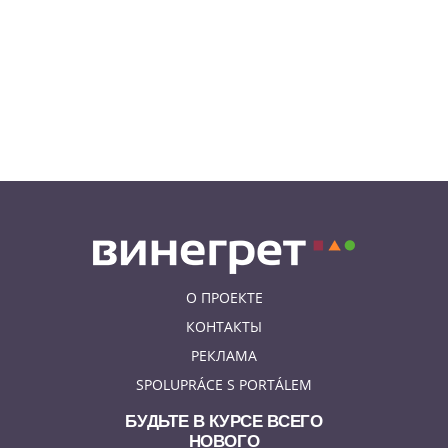
08.08.26 13:02
НОВОСТИ ПРАГИ
Едем смотреть сокровища
Савойи – Ивуар, Анси и
секретные сады Во
08.08.26 12:10
АФИША
В Праге пройдет фестиваль
украинской кухни, культуры и
творчества
О ПРОЕКТЕ
КОНТАКТЫ
РЕКЛАМА
SPOLUPRÁCE S PORTÁLEM
БУДЬТЕ В КУРСЕ ВСЕГО
НОВОГО