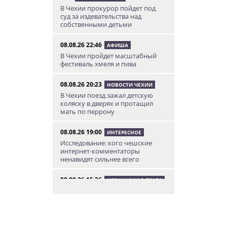
В Чехии прокурор пойдет под
суд за издевательства над
собственными детьми
08.08.26 22:46
АФИША
В Чехии пройдет масштабный
фестиваль хмеля и пива
08.08.26 20:23
НОВОСТИ ЧЕХИИ
В Чехии поезд зажал детскую
коляску в дверях и протащил
мать по перрону
08.08.26 19:00
ИНТЕРЕСНОЕ
Исследование: кого чешские
интернет-комментаторы
ненавидят сильнее всего
08.08.26 15:36
НЕЗНАКОМАЯ ПРАГА
Пражский ЛГБТ-парад собрал
десятки тысяч участников: видео
и фото