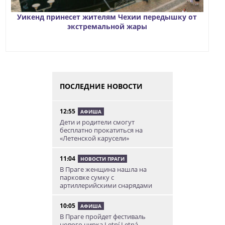
Уикенд принесет жителям Чехии передышку от
экстремальной жары
ПОСЛЕДНИЕ НОВОСТИ
12:55
АФИША
Дети и родители смогут
бесплатно прокатиться на
«Летенской карусели»
11:04
НОВОСТИ ПРАГИ
В Праге женщина нашла на
парковке сумку с
артиллерийскими снарядами
10:05
АФИША
В Праге пройдет фестиваль
нового цирка Letní Letná.