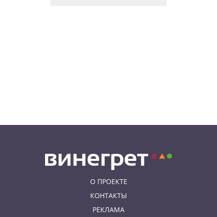
школы Academy Elite – «языковой
летний бар»
05.08.26 13:48
АФИША
У посольства России в Праге
пройдет митинг «Иван, иди
домой!»
05.08.26 12:43
НОВОСТИ ПРАГИ
Полиция завела уголовное дело
по факту ДТП с участием
депутата Филипа Турека
О ПРОЕКТЕ
КОНТАКТЫ
РЕКЛАМА