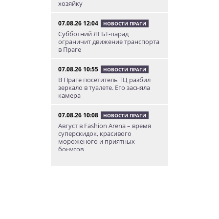
хозяйку
07.08.26 12:04
НОВОСТИ ПРАГИ
Субботний ЛГБТ-парад
ограничит движение транспорта
в Праге
07.08.26 10:55
НОВОСТИ ПРАГИ
В Праге посетитель ТЦ разбил
зеркало в туалете. Его засняла
камера
07.08.26 10:08
НОВОСТИ ПРАГИ
Август в Fashion Arena – время
суперскидок, красивого
мороженого и приятных
бонусов
07.08.26 9:00
НОВОСТИ ПРАГИ
Уикенд по-итальянски: день
моря, солнца и купания в Каорле
07.08.26 7:55
НОВОСТИ ПРАГИ
В Чехии иностранец пытался