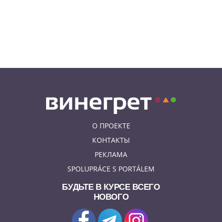
подкупить полицейских
смешной суммой
06.08.26 23:43
УКРАИНА
В Чехии существенно смягчили
приговор украинцу,
бросившему «коктейль
Молотова» в дом с ребенком
О ПРОЕКТЕ
КОНТАКТЫ
РЕКЛАМА
SPOLUPRÁCE S PORTÁLEM
БУДЬТЕ В КУРСЕ ВСЕГО
НОВОГО