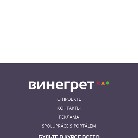
06.08.26 8:04
НОВОСТИ ПРАГИ
Уикенд принесет жителям Чехии
передышку от экстремальной
жары
05.08.26 21:51
АФИША
В пражском ЛГБТ-параде будет
русскоязычная колонна
О ПРОЕКТЕ
КОНТАКТЫ
РЕКЛАМА
SPOLUPRÁCE S PORTÁLEM
БУДЬТЕ В КУРСЕ ВСЕГО