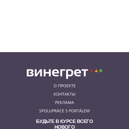
06.08.26 18:14
НОВОСТИ ПРАГИ
В Праге очевидцы спасли
пенсионерку, упавшую на
рельсы в метро
06.08.26 15:31
НОВОСТИ ПРАГИ
Как найти надёжного мастера в
Праге: советы для экспатов и
жителей Чехии
О ПРОЕКТЕ
КОНТАКТЫ
РЕКЛАМА
SPOLUPRÁCE S PORTÁLEM
БУДЬТЕ В КУРСЕ ВСЕГО
НОВОГО