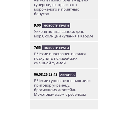
суперскидок, красивого
мороженого и приятных
бонусов
9:00
НОВОСТИ ПРАГИ
Уикенд по-итальянски: день
моря, солнца и купания в Каорле
7:55
НОВОСТИ ПРАГИ
В Чехии иностранец пытался
подкупить полицейских
смешной суммой
06.08.26 23:43
УКРАИНА
В Чехии существенно смягчили
приговор украинцу,
бросившему «коктейль
Молотова» в дом с ребенком
06.08.26 19:38
АФИША
В Праге пройдет рыцарский
«Турнир королей»