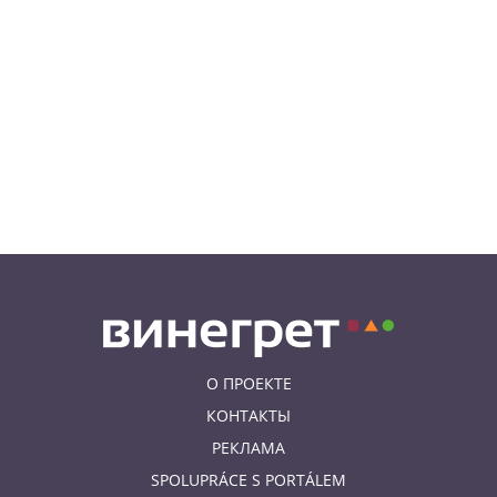
суд за издевательства над
собственными детьми
08.08.26 22:46
АФИША
В Чехии пройдет масштабный
фестиваль хмеля и пива
08.08.26 20:23
НОВОСТИ ЧЕХИИ
В Чехии поезд зажал детскую
коляску в дверях и протащил
мать по перрону
О ПРОЕКТЕ
КОНТАКТЫ
РЕКЛАМА
SPOLUPRÁCE S PORTÁLEM