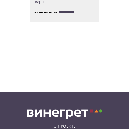
жары
05.08.26 21:51
АФИША
В пражском ЛГБТ-параде будет
русскоязычная колонна
05.08.26 20:56
НОВОСТИ ПРАГИ
Куда поехать из Праги в августе:
5 идей
05.08.26 19:24
УКРАИНА
В Чехии фильм «Человек-паук:
Новый день» покажут в
украинском дубляже
О ПРОЕКТЕ