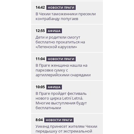
14:42
НОВОСТИ ПРАГИ
В Чехии таможенники пресекли
контрабанду попугаев
12:55
АФИША
Дети и родители смогут
бесплатно прокатиться на
«Летенской карусели»
11:04
НОВОСТИ ПРАГИ
В Праге женщина нашла на
парковке сумку с
артиллерийскими снарядами
10:05
АФИША
В Праге пройдет фестиваль
нового цирка Letní Letná.
Многие выступления будут
бесплатными
8:04
НОВОСТИ ПРАГИ
Уикенд принесет жителям Чехии
передышку от экстремальной