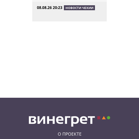
08.08.26 20:23
НОВОСТИ ЧЕХИИ
В Чехии поезд зажал детскую
коляску в дверях и протащил
мать по перрону
08.08.26 19:00
ИНТЕРЕСНОЕ
Исследование: кого чешские
интернет-комментаторы
ненавидят сильнее всего
08.08.26 18:00
ИНТЕРЕСНОЕ
Что покажет алкотестер, если
выпить 5 кружек
безалкогольного пива:
эксперимент
О ПРОЕКТЕ