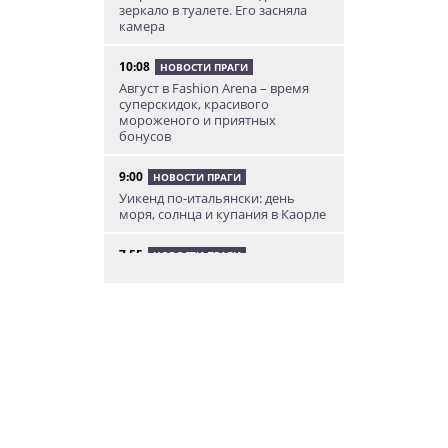
зеркало в туалете. Его засняла
камера
10:08
НОВОСТИ ПРАГИ
Август в Fashion Arena – время
суперскидок, красивого
мороженого и приятных
бонусов
9:00
НОВОСТИ ПРАГИ
Уикенд по-итальянски: день
моря, солнца и купания в Каорле
7:55
НОВОСТИ ПРАГИ
В Чехии иностранец пытался
подкупить полицейских
смешной суммой
06.08.26 23:43
УКРАИНА
В Чехии существенно смягчили
приговор украинцу,
бросившему «коктейль
Молотова» в дом с ребенком