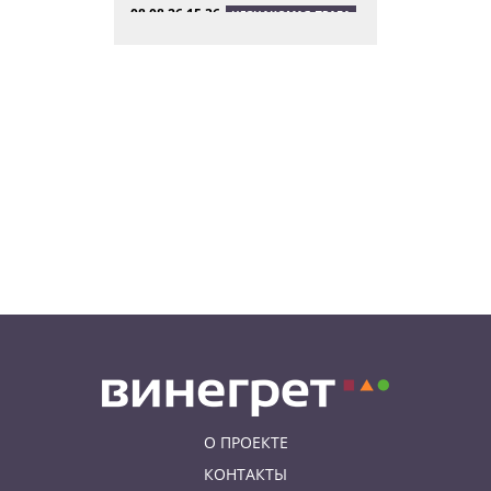
08.08.26 15:36
НЕЗНАКОМАЯ ПРАГА
Пражский ЛГБТ-парад собрал
десятки тысяч участников: видео
и фото
08.08.26 13:02
НОВОСТИ ПРАГИ
Едем смотреть сокровища
Савойи – Ивуар, Анси и
секретные сады Во
08.08.26 12:10
АФИША
В Праге пройдет фестиваль
украинской кухни, культуры и
творчества
О ПРОЕКТЕ
КОНТАКТЫ