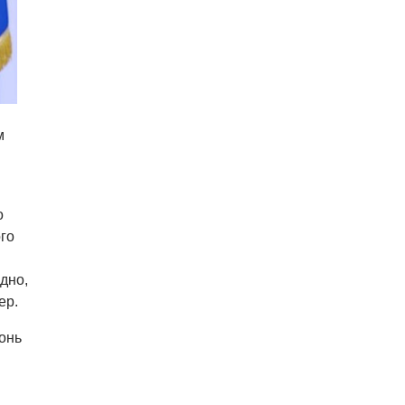
м
о
го
дно,
ер.
онь