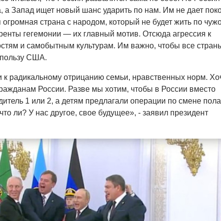
, а Запад ищет новый шанс ударить по нам. Им не дает поко
я огромная страна с народом, который не будет жить по чуж
ренты гегемонии — их главный мотив. Отсюда агрессия к
стям и самобытным культурам. Им важно, чтобы все стран
 пользу США.
 к радикальному отрицанию семьи, нравственных норм. Хо
гражданам России. Разве мы хотим, чтобы в России вместо
итель 1 или 2, а детям предлагали операции по смене пол
то ли? У нас другое, свое будущее», - заявил президент