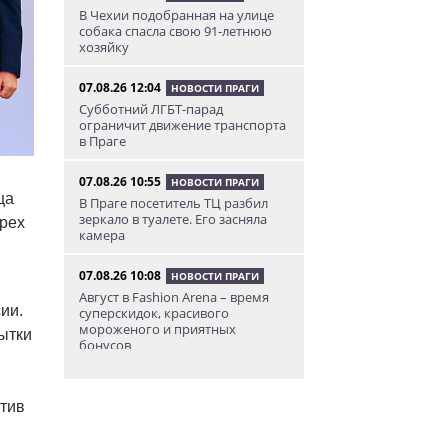
В Чехии подобранная на улице
собака спасла свою 91-летнюю
хозяйку
07.08.26 12:04
НОВОСТИ ПРАГИ
Субботний ЛГБТ-парад
ограничит движение транспорта
в Праге
07.08.26 10:55
НОВОСТИ ПРАГИ
ца
В Праге посетитель ТЦ разбил
зеркало в туалете. Его засняла
рех
камера
07.08.26 10:08
НОВОСТИ ПРАГИ
Август в Fashion Arena – время
ии.
суперскидок, красивого
мороженого и приятных
ытки
бонусов
07.08.26 9:00
НОВОСТИ ПРАГИ
тив
Уикенд по-итальянски: день
моря, солнца и купания в Каорле