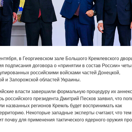
сентября, в Георгиевском зале Большого Кремлевского двор
я подписания договора о «принятии в состав России» четы
купированных российскими войсками частей Донецкой,
ой и Запорожской областей Украины.
ийские власти завершили формальную процедуру их аннекс
рь российского президента Дмитрий Песков заявил, что поп
ли названных регионов Кремль будет воспринимать как
ерриторию. Некоторые западные эксперты считают, что тем
т почву для применения тактического ядерного оружия про