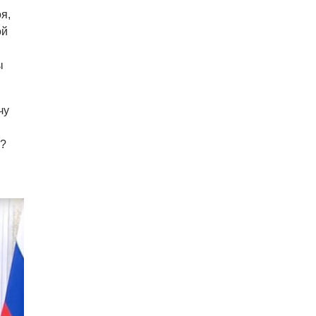
я,
ой
ы
чу
а?