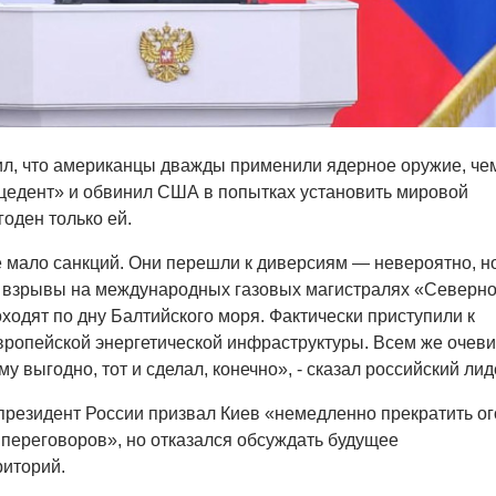
ил, что американцы дважды применили ядерное оружие, че
ецедент» и обвинил США в попытках установить мировой
оден только ей.
 мало санкций. Они перешли к диверсиям — невероятно, н
в взрывы на международных газовых магистралях «Северно
оходят по дну Балтийского моря. Фактически приступили к
ропейской энергетической инфраструктуры. Всем же очеви
му выгодно, тот и сделал, конечно», - сказал российский лид
резидент России призвал Киев «немедленно прекратить ог
л переговоров», но отказался обсуждать будущее
риторий.