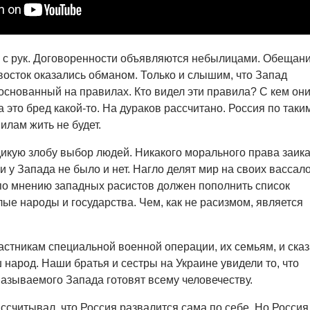
 с рук. Договоренности объявляются небылицами. Обещани
осток оказались обманом. Только и слышим, что Запад
 основанный на правилах. Кто видел эти правила? С кем он
это бред какой-то. На дураков рассчитано. Россия по таки
лам жить не будет.
икую злобу выбор людей. Никакого морального права заика
 у Запада не было и нет. Нагло делят мир на своих вассало
 по мнению западных расистов должен пополнить список
лые народы и государства. Чем, как не расизмом, является
астникам специальной военной операции, их семьям, и сказ
 народ. Наши братья и сестры на Украине увидели то, что
называемого Запада готовят всему человечеству.
ассчитывал, что Россия развалится сама по себе. Но Россия