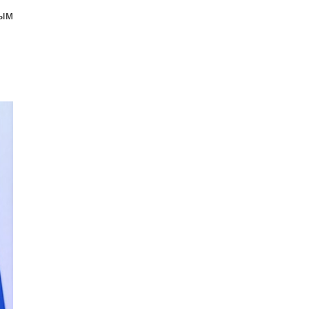
07.08.26 7:55
НОВОСТИ ПРАГИ
ным
В Чехии иностранец пытался
подкупить полицейских
смешной суммой
06.08.26 23:43
УКРАИНА
В Чехии существенно смягчили
приговор украинцу,
бросившему «коктейль
Молотова» в дом с ребенком