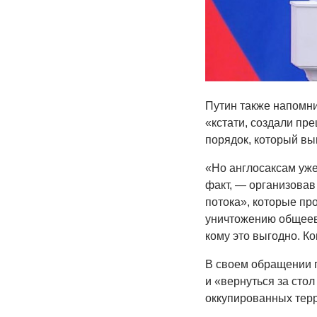
Путин также напомн
«кстати, создали пр
порядок, который выг
«Но англосаксам уже
факт, — организова
потока», которые пр
уничтожению общеев
кому это выгодно. Ко
В своем обращении п
и «вернуться за сто
оккупированных тер