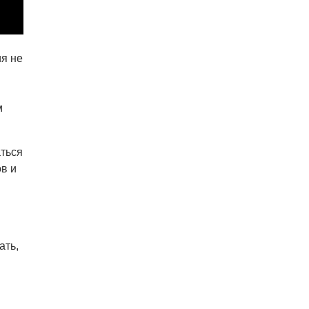
я не
и
м
ться
в и
ать,