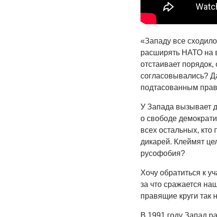
«Западу все сходило
расширять НАТО на в
отстаивает порядок,
согласовывались? Да 
подтасованным прави
У Запада вызывает д
о свободе демократии
всех остальных, кто
дикарей. Клеймят це
русофобия?
Хочу обратиться к уч
за что сражается наш
правящие круги так 
В 1991 году Запад р