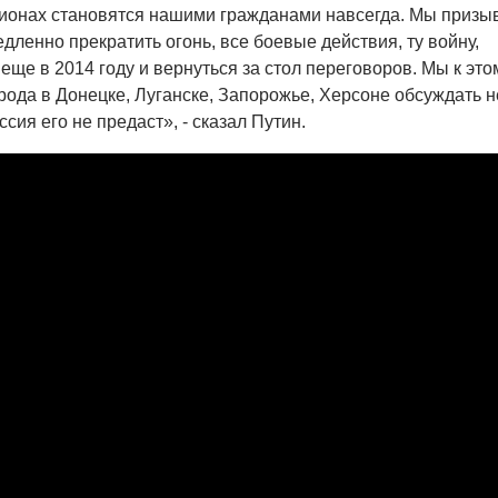
гионах становятся нашими гражданами навсегда. Мы призы
дленно прекратить огонь, все боевые действия, ту войну,
еще в 2014 году и вернуться за стол переговоров. Мы к это
рода в Донецке, Луганске, Запорожье, Херсоне обсуждать н
ссия его не предаст», - сказал Путин.