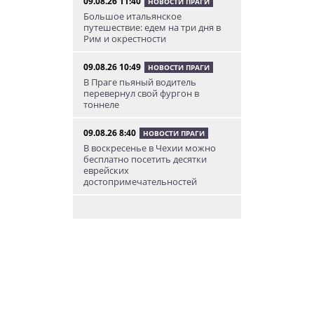
09.08.26 11:40
НОВОСТИ ПРАГИ
Большое итальянское
путешествие: едем на три дня в
Рим и окрестности
09.08.26 10:49
НОВОСТИ ПРАГИ
В Праге пьяный водитель
перевернул свой фургон в
тоннеле
09.08.26 8:40
НОВОСТИ ПРАГИ
В воскресенье в Чехии можно
бесплатно посетить десятки
еврейских
достопримечательностей
09.08.26 8:31
НОВОСТИ ЧЕХИИ
В Чехии прокурор пойдет под
суд за издевательства над
собственными детьми
08.08.26 22:46
АФИША
В Чехии пройдет масштабный
фестиваль хмеля и пива