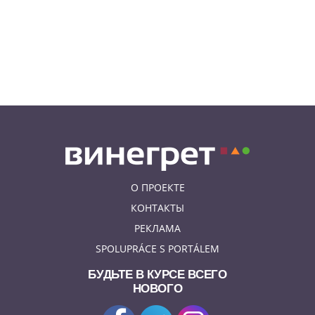
К жительнице Чехии в квартиру
залетел неожиданный гость
08.08.26 9:55
АФИША
Вход бесплатный: в Праге
пройдет трехдневная выставка-
ярмарка «Пражская книжная
башня»
О ПРОЕКТЕ
КОНТАКТЫ
РЕКЛАМА
SPOLUPRÁCE S PORTÁLEM
БУДЬТЕ В КУРСЕ ВСЕГО
НОВОГО