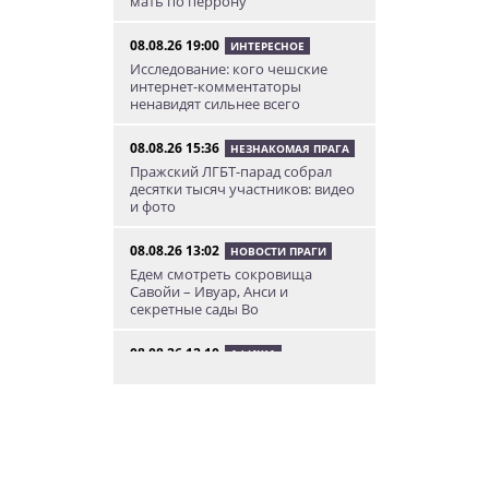
мать по перрону
08.08.26 19:00
ИНТЕРЕСНОЕ
Исследование: кого чешские
интернет-комментаторы
ненавидят сильнее всего
08.08.26 15:36
НЕЗНАКОМАЯ ПРАГА
Пражский ЛГБТ-парад собрал
десятки тысяч участников: видео
и фото
08.08.26 13:02
НОВОСТИ ПРАГИ
Едем смотреть сокровища
Савойи – Ивуар, Анси и
секретные сады Во
08.08.26 12:10
АФИША
В Праге пройдет фестиваль
украинской кухни, культуры и
творчества
08.08.26 10:12
КУРЬЕЗНЫЕ ИСТОРИИ