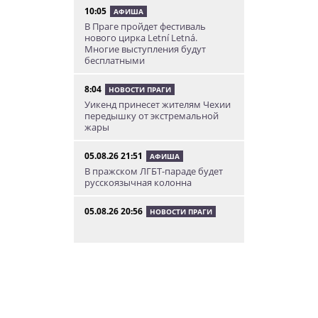
10:05
АФИША
В Праге пройдет фестиваль
нового цирка Letní Letná.
Многие выступления будут
бесплатными
8:04
НОВОСТИ ПРАГИ
Уикенд принесет жителям Чехии
передышку от экстремальной
жары
05.08.26 21:51
АФИША
В пражском ЛГБТ-параде будет
русскоязычная колонна
05.08.26 20:56
НОВОСТИ ПРАГИ
Куда поехать из Праги в августе:
5 идей
05.08.26 19:24
УКРАИНА
В Чехии фильм «Человек-паук:
Новый день» покажут в
украинском дубляже