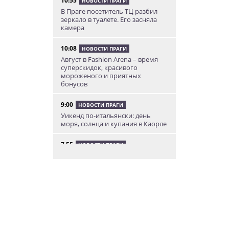
10:55
НОВОСТИ ПРАГИ
В Праге посетитель ТЦ разбил
зеркало в туалете. Его засняла
камера
10:08
НОВОСТИ ПРАГИ
Август в Fashion Arena – время
суперскидок, красивого
мороженого и приятных
бонусов
9:00
НОВОСТИ ПРАГИ
Уикенд по-итальянски: день
моря, солнца и купания в Каорле
7:55
НОВОСТИ ПРАГИ
В Чехии иностранец пытался
подкупить полицейских
смешной суммой
06.08.26 23:43
УКРАИНА
В Чехии существенно смягчили
приговор украинцу,
бросившему «коктейль
Молотова» в дом с ребенком