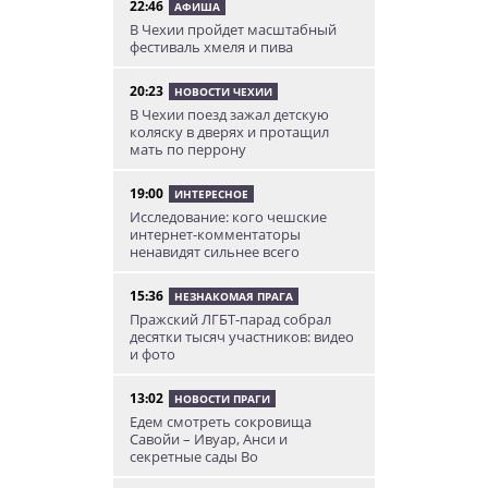
22:46
АФИША
В Чехии пройдет масштабный
фестиваль хмеля и пива
20:23
НОВОСТИ ЧЕХИИ
В Чехии поезд зажал детскую
коляску в дверях и протащил
мать по перрону
19:00
ИНТЕРЕСНОЕ
Исследование: кого чешские
интернет-комментаторы
ненавидят сильнее всего
15:36
НЕЗНАКОМАЯ ПРАГА
Пражский ЛГБТ-парад собрал
десятки тысяч участников: видео
и фото
13:02
НОВОСТИ ПРАГИ
Едем смотреть сокровища
Савойи – Ивуар, Анси и
секретные сады Во