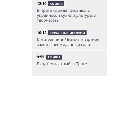
12:10
АФИША
В Праге пройдет фестиваль
украинской кухни, культуры и
творчества
10:12
КУРЬЕЗНЫЕ ИСТОРИИ
К жительнице Чехии в квартиру
залетел неожиданный гость
9:55
АФИША
Вход бесплатный: в Праге
пройдет трехдневная выставка-
ярмарка «Пражская книжная
башня»
9:30
ИНТЕРЕСНОЕ
Дополнительная скидка 10% и
другие бонусы от Fashion Arena
для читателей «Винегрета»
07.08.26 19:50
НЕЗНАКОМАЯ ПРАГА
В Праге вспоминают
сильнейшее наводнение 2002
года: фото и видео