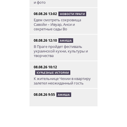
и фото
08.08.26 13:02
НОВОСТИ ПРАГИ
Едем смотреть сокровища
Савойи – Ивуар, Анси и
секретные сады Во
08.08.26 12:10
АФИША
В Праге пройдет фестиваль
украинской кухни, культуры и
творчества
08.08.26 10:12
КУРЬЕЗНЫЕ ИСТОРИИ
К жительнице Чехии в квартиру
залетел неожиданный гость
08.08.26 9:55
АФИША
Вход бесплатный: в Праге
пройдет трехдневная выставка-
ярмарка «Пражская книжная
башня»
08.08.26 9:30
ИНТЕРЕСНОЕ