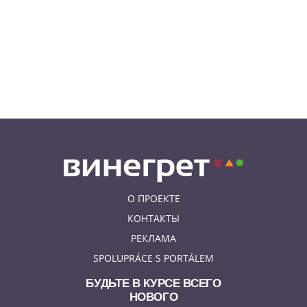
Дополнительная скидка 10% и
другие бонусы от Fashion Arena
для читателей «Винегрета»
07.08.26 19:50
НЕЗНАКОМАЯ ПРАГА
В Праге вспоминают
сильнейшее наводнение 2002
года: фото и видео
О ПРОЕКТЕ
КОНТАКТЫ
РЕКЛАМА
SPOLUPRÁCE S PORTÁLEM
БУДЬТЕ В КУРСЕ ВСЕГО
НОВОГО